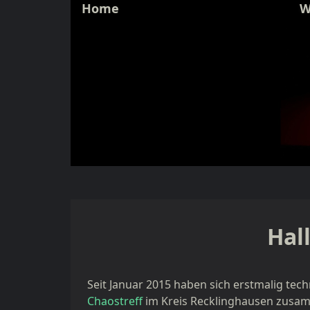
Home
W
Hal
Seit Januar 2015 haben sich erstmalig tech
Chaostreff
im Kreis Recklinghausen zusam